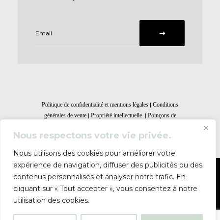
|
Politique de confidentialité et mentions légales
Conditions
|
|
générales de vente
Propriété intellectuelle
Poinçons de
garanties
Nous respectons votre vie privée.
Nous utilisons des cookies pour améliorer votre
expérience de navigation, diffuser des publicités ou des
contenus personnalisés et analyser notre trafic. En
© Atelier Bloomfield 2023. Tous droits réservés.
cliquant sur « Tout accepter », vous consentez à notre
Le site utilise des cookies. En poursuivant votre navigation,
utilisation des cookies.
vous en acceptez l’utilisation. Pour en savoir plus, consultez
notre
politique de confidentialité