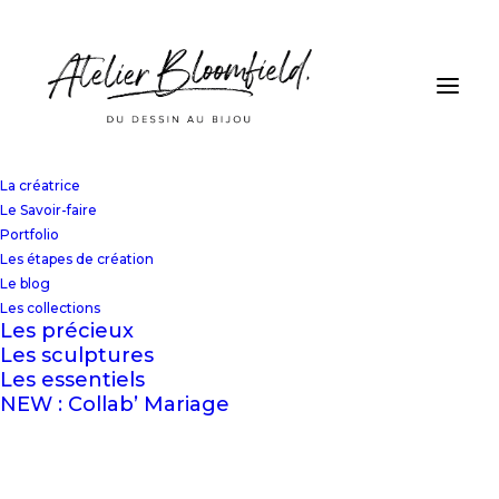
La créatrice
Le Savoir-faire
Portfolio
Les étapes de création
Le blog
Les collections
Les précieux
Les sculptures
Les essentiels
NEW : Collab’ Mariage
In
Actualité
•
8 mars 2022
•
1