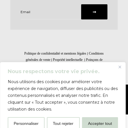
|
Politique de confidentialité et mentions légales
Conditions
|
|
générales de vente
Propriété intellectuelle
Poinçons de
garanties
Nous respectons votre vie privée.
Nous utilisons des cookies pour améliorer votre
expérience de navigation, diffuser des publicités ou des
contenus personnalisés et analyser notre trafic. En
© Atelier Bloomfield 2023. Tous droits réservés.
cliquant sur « Tout accepter », vous consentez à notre
Le site utilise des cookies. En poursuivant votre navigation,
utilisation des cookies.
vous en acceptez l’utilisation. Pour en savoir plus, consultez
notre
politique de confidentialité
Personnaliser
Tout rejeter
Accepter tout